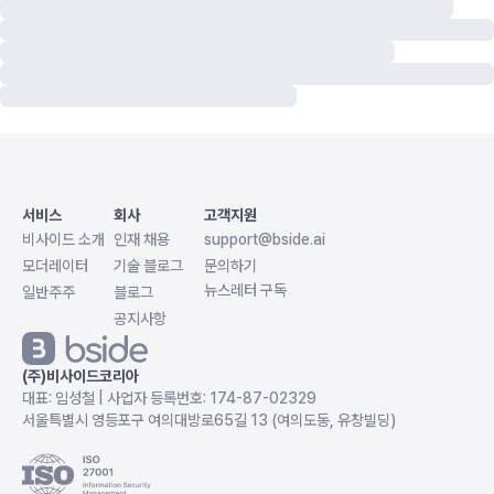
서비스
회사
고객지원
비사이드 소개
인재 채용
support@bside.ai
모더레이터
기술 블로그
문의하기
뉴스레터 구독
일반주주
블로그
공지사항
(주)비사이드코리아
대표: 임성철 | 사업자 등록번호: 174-87-02329
서울특별시 영등포구 여의대방로65길 13 (여의도동, 유창빌딩)