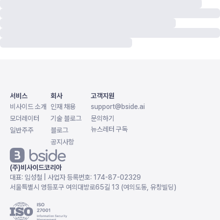
서비스
회사
고객지원
비사이드 소개
인재 채용
support@bside.ai
모더레이터
기술 블로그
문의하기
뉴스레터 구독
일반주주
블로그
공지사항
(주)비사이드코리아
대표: 임성철 | 사업자 등록번호: 174-87-02329
서울특별시 영등포구 여의대방로65길 13 (여의도동, 유창빌딩)