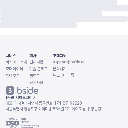
서비스
회사
고객지원
비사이드 소개
인재 채용
support@bside.ai
모더레이터
기술 블로그
문의하기
뉴스레터 구독
일반주주
블로그
공지사항
(주)비사이드코리아
대표: 임성철 | 사업자 등록번호: 174-87-02329
서울특별시 영등포구 여의대방로65길 13 (여의도동, 유창빌딩)